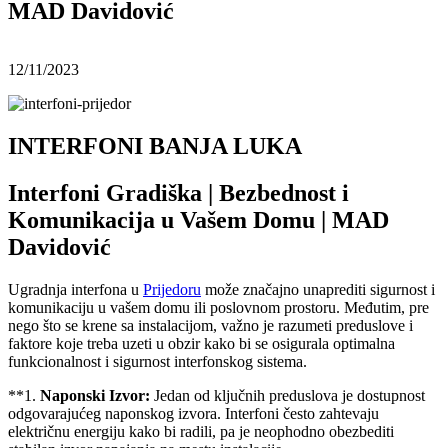
MAD Davidović
12/11/2023
INTERFONI BANJA LUKA
Interfoni Gradiška | Bezbednost i
Komunikacija u Vašem Domu | MAD
Davidović
Ugradnja interfona u
Prijedoru
može značajno unaprediti sigurnost i
komunikaciju u vašem domu ili poslovnom prostoru. Međutim, pre
nego što se krene sa instalacijom, važno je razumeti preduslove i
faktore koje treba uzeti u obzir kako bi se osigurala optimalna
funkcionalnost i sigurnost interfonskog sistema.
**1.
Naponski Izvor:
Jedan od ključnih preduslova je dostupnost
odgovarajućeg naponskog izvora. Interfoni često zahtevaju
električnu energiju kako bi radili, pa je neophodno obezbediti