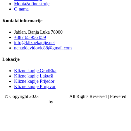
Montaža fine struje
O nama
Kontakt informacije
Jablan, Banja Luka 78000
+387 65 956 059
info@kliznekapije.net
nenaddavidovic88@gmail.com
Lokacije
Klizne kapije Gradiška
Klizne kapije Laktaši
Klizne kapije Prijedor
Klizne kapije Prnjavor
© Copyright 2023 |
Klizne kapije
| All Rights Reserved | Powered
by
Web dizajn – S