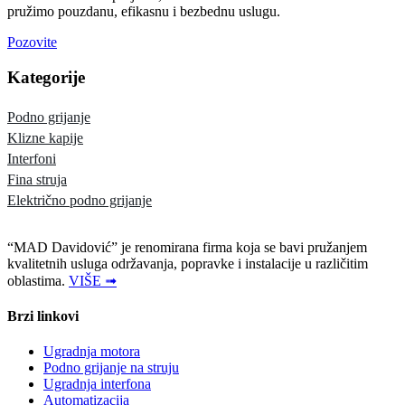
pružimo pouzdanu, efikasnu i bezbednu uslugu.
Pozovite
Kategorije
Podno grijanje
Klizne kapije
Interfoni
Fina struja
Električno podno grijanje
“MAD Davidović” je renomirana firma koja se bavi pružanjem
kvalitetnih usluga održavanja, popravke i instalacije u različitim
oblastima.
VIŠE ➟
Brzi linkovi
Ugradnja motora
Podno grijanje na struju
Ugradnja interfona
Automatizacija