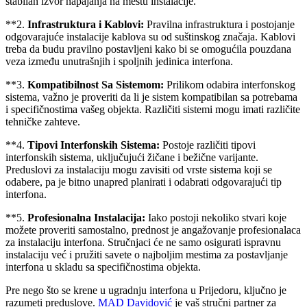
stabilan izvor napajanja na mestu instalacije.
**2.
Infrastruktura i Kablovi:
Pravilna infrastruktura i postojanje
odgovarajuće instalacije kablova su od suštinskog značaja. Kablovi
treba da budu pravilno postavljeni kako bi se omogućila pouzdana
veza između unutrašnjih i spoljnih jedinica interfona.
**3.
Kompatibilnost Sa Sistemom:
Prilikom odabira interfonskog
sistema, važno je proveriti da li je sistem kompatibilan sa potrebama
i specifičnostima vašeg objekta. Različiti sistemi mogu imati različite
tehničke zahteve.
**4.
Tipovi Interfonskih Sistema:
Postoje različiti tipovi
interfonskih sistema, uključujući žičane i bežične varijante.
Preduslovi za instalaciju mogu zavisiti od vrste sistema koji se
odabere, pa je bitno unapred planirati i odabrati odgovarajući tip
interfona.
**5.
Profesionalna Instalacija:
Iako postoji nekoliko stvari koje
možete proveriti samostalno, prednost je angažovanje profesionalaca
za instalaciju interfona. Stručnjaci će ne samo osigurati ispravnu
instalaciju već i pružiti savete o najboljim mestima za postavljanje
interfona u skladu sa specifičnostima objekta.
Pre nego što se krene u ugradnju interfona u Prijedoru, ključno je
razumeti preduslove.
MAD Davidović
je vaš stručni partner za