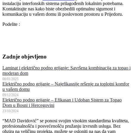
instalaciju interfonskih sistema prilagođenih lokalnim potrebama.
Kontaktirajte nas kako biste obezbedili optimalnu sigurnost i
komunikaciju u vašem domu ili poslovnom prostoru u Prijedoru.
Podelite :
Zadnje objevljeno
Laminat i električno podno grijanje: Savršena kombinacija za topao i
moderan dom
08/01/2025
Električno podno grijanje – Najefikasnije rešenje za toplotni komfor
u vašem domu
09/12/2024
Električno podno grijanje – Efikasan i Udoban Sistem za Topao
Dom u Bosni i Hercegovini
23/10/2024
“MAD Davidović” se ponosi svojim visokim standardima kvaliteta,
profesionalnošću i posvećenošću pružanju izvrsnih usluga. Bez
obzira na veličinu projekta, možete se osloniti na nas da vam