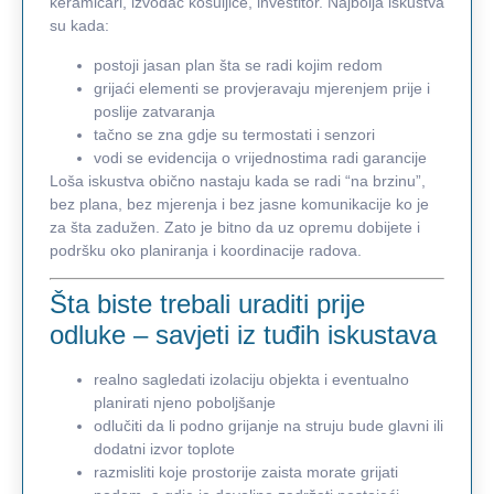
keramičari, izvođač košuljice, investitor. Najbolja iskustva
su kada:
postoji jasan plan šta se radi kojim redom
grijaći elementi se provjeravaju mjerenjem prije i
poslije zatvaranja
tačno se zna gdje su termostati i senzori
vodi se evidencija o vrijednostima radi garancije
Loša iskustva obično nastaju kada se radi “na brzinu”,
bez plana, bez mjerenja i bez jasne komunikacije ko je
za šta zadužen. Zato je bitno da uz opremu dobijete i
podršku oko planiranja i koordinacije radova.
Šta biste trebali uraditi prije
odluke – savjeti iz tuđih iskustava
realno sagledati izolaciju objekta i eventualno
planirati njeno poboljšanje
odlučiti da li podno grijanje na struju bude glavni ili
dodatni izvor toplote
razmisliti koje prostorije zaista morate grijati