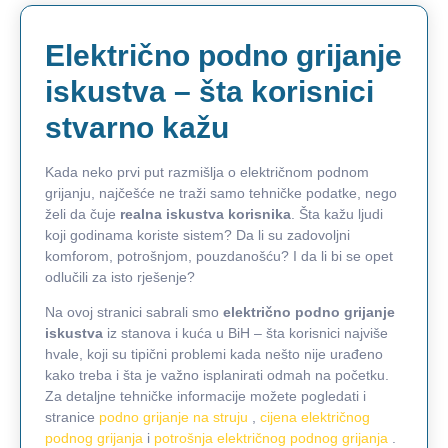
Električno podno grijanje
iskustva – šta korisnici
stvarno kažu
Kada neko prvi put razmišlja o električnom podnom
grijanju, najčešće ne traži samo tehničke podatke, nego
želi da čuje
realna iskustva korisnika
. Šta kažu ljudi
koji godinama koriste sistem? Da li su zadovoljni
komforom, potrošnjom, pouzdanošću? I da li bi se opet
odlučili za isto rješenje?
Na ovoj stranici sabrali smo
električno podno grijanje
iskustva
iz stanova i kuća u BiH – šta korisnici najviše
hvale, koji su tipični problemi kada nešto nije urađeno
kako treba i šta je važno isplanirati odmah na početku.
Za detaljne tehničke informacije možete pogledati i
stranice
podno grijanje na struju
,
cijena električnog
podnog grijanja
i
potrošnja električnog podnog grijanja
.