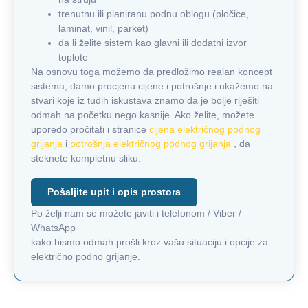
trenutnu ili planiranu podnu oblogu (pločice,
laminat, vinil, parket)
da li želite sistem kao glavni ili dodatni izvor
toplote
Na osnovu toga možemo da predložimo realan koncept
sistema, damo procjenu cijene i potrošnje i ukažemo na
stvari koje iz tuđih iskustava znamo da je bolje riješiti
odmah na početku nego kasnije. Ako želite, možete
uporedo pročitati i stranice
cijena električnog podnog
grijanja
i
potrošnja električnog podnog grijanja
, da
steknete kompletnu sliku.
Pošaljite upit i opis prostora
Po želji nam se možete javiti i telefonom / Viber /
WhatsApp
kako bismo odmah prošli kroz vašu situaciju i opcije za
električno podno grijanje.