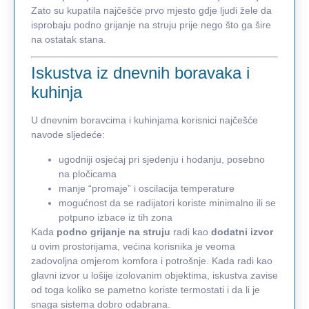
Zato su kupatila najčešće prvo mjesto gdje ljudi žele da
isprobaju podno grijanje na struju prije nego što ga šire
na ostatak stana.
Iskustva iz dnevnih boravaka i
kuhinja
U dnevnim boravcima i kuhinjama korisnici najčešće
navode sljedeće:
ugodniji osjećaj pri sjedenju i hodanju, posebno
na pločicama
manje “promaje” i oscilacija temperature
mogućnost da se radijatori koriste minimalno ili se
potpuno izbace iz tih zona
Kada
podno grijanje na struju
radi kao
dodatni izvor
u ovim prostorijama, većina korisnika je veoma
zadovoljna omjerom komfora i potrošnje. Kada radi kao
glavni izvor u lošije izolovanim objektima, iskustva zavise
od toga koliko se pametno koriste termostati i da li je
snaga sistema dobro odabrana.