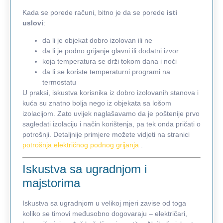
Kada se porede računi, bitno je da se porede
isti
uslovi
:
da li je objekat dobro izolovan ili ne
da li je podno grijanje glavni ili dodatni izvor
koja temperatura se drži tokom dana i noći
da li se koriste temperaturni programi na
termostatu
U praksi, iskustva korisnika iz dobro izolovanih stanova i
kuća su znatno bolja nego iz objekata sa lošom
izolacijom. Zato uvijek naglašavamo da je poštenije prvo
sagledati izolaciju i način korištenja, pa tek onda pričati o
potrošnji. Detaljnije primjere možete vidjeti na stranici
potrošnja električnog podnog grijanja
.
Iskustva sa ugradnjom i
majstorima
Iskustva sa ugradnjom u velikoj mjeri zavise od toga
koliko se timovi međusobno dogovaraju – električari,