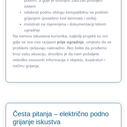
podom, a gdje je dovoljno zadržati postojeći
sistem
odabrati podnu oblogu kompatibilnu sa podnim
grijanjem (posebno kod laminata i vinila)
insistirati na mjerenjima i dokumentaciji tokom
ugradnje
Na osnovu iskustava korisnika, najbolji projekti su oni
gdje se sve ovo razjasni
prije ugradnje
, umjesto da se
problemi rješavaju naknadno. Ako želite da prođemo
kroz vašu situaciju, dovoljno je da nam pošaljete
nekoliko osnovnih informacija o objektu, kvadraturi i
načinu grijanja.
Česta pitanja – električno podno
grijanje iskustva