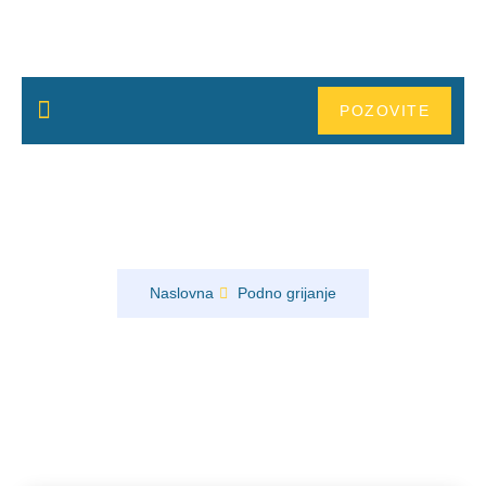
POZOVITE
NOVOSTI
Električno podno grijanje iskustva
Naslovna
Podno grijanje