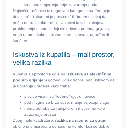
izostanak mjerenja prije zatvaranja poda
Najčešće rečenice iz negativne kategorije su: “ne grije
dovoljno”, “račun mi je previsok” ili “imam osjećaj da
nešto ne radi kako treba”. U većini takvih slučajeva
problem nije u samoj ideji električnog podnog grijanja,
nego u tome kako je sistem isprojektovan, ugrađen ili
korišten.
Iskustva iz kupatila – mali prostor,
velika razlika
Kupatila su prostorije gdje su
iskustva sa električnim
podnim grijanjem
gotovo uvijek dobra, pod uslovom da
je ugradnja urađena kako treba:
pločice više nisu “ledene” ujutru i uveče
pod i fugne se brže suše, manje osjećaja vlage
nema potrebe za radijatorom ili cijevima koje
zauzimaju prostor
Zbog male kvadrature,
razlika na računu za struju
obično je umjerena u odnosu na komfor koji se dobije.