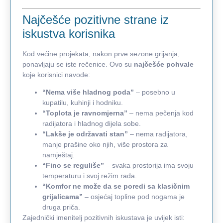
Najčešće pozitivne strane iz
iskustva korisnika
Kod većine projekata, nakon prve sezone grijanja,
ponavljaju se iste rečenice. Ovo su
najčešće pohvale
koje korisnici navode:
“Nema više hladnog poda”
– posebno u
kupatilu, kuhinji i hodniku.
“Toplota je ravnomjerna”
– nema pečenja kod
radijatora i hladnog dijela sobe.
“Lakše je održavati stan”
– nema radijatora,
manje prašine oko njih, više prostora za
namještaj.
“Fino se reguliše”
– svaka prostorija ima svoju
temperaturu i svoj režim rada.
“Komfor ne može da se poredi sa klasičnim
grijalicama”
– osjećaj topline pod nogama je
druga priča.
Zajednički imenitelj pozitivnih iskustava je uvijek isti: