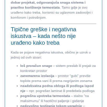
dobar projekat, odgovarajuća snaga sistema i
pravilno korištenje termostata
. Tamo gdje je ovo
urađeno kako treba, korisnici su uglavnom zadovoljni i
komforom i potrošnjom.
Tipične greške i negativna
iskustva – kada nešto nije
urađeno kako treba
Kada se pojave negativna iskustva, obično je uzrok u
jednoj od ovih stvari:
loš proračun snage
– sistem preslab ili prejak za
konkretan prostor
zanemarena izolacija
– prostor “gubi” previše
toplote prema vani ili prema negrijanim zonama
neadekvatna podna obloga ili podloga ispod
nje
– npr. pogrešan laminat ili predebela podloga
pogrešna upotreba termostata
– stalno “na
maksimumu” ili haotično paljenje i gašenje
nedovoljno testiranje tokom ugradnje
–