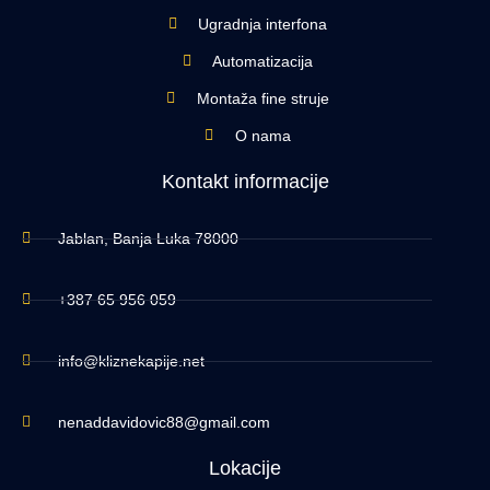
Ugradnja interfona
Automatizacija
Montaža fine struje
O nama
Kontakt informacije
Jablan, Banja Luka 78000
+387 65 956 059
info@kliznekapije.net
nenaddavidovic88@gmail.com
Lokacije