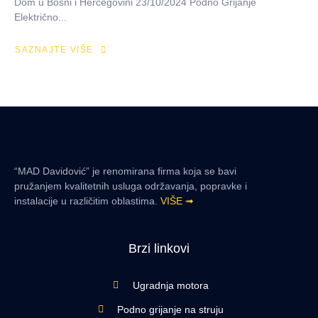
Dom u Bosni i Hercegovini 23/10/2024 Podno Grijanje
Električno...
SAZNAJTE VIŠE
“MAD Davidović” je renomirana firma koja se bavi
pružanjem kvalitetnih usluga održavanja, popravke i
instalacije u različitim oblastima.
VIŠE ➟
Brzi linkovi
Ugradnja motora
Podno grijanje na struju