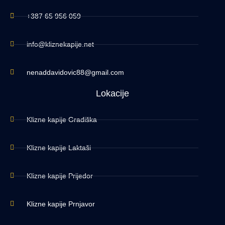
+387 65 956 059
info@kliznekapije.net
nenaddavidovic88@gmail.com
Lokacije
Klizne kapije Gradiška
Klizne kapije Laktaši
Klizne kapije Prijedor
Klizne kapije Prnjavor