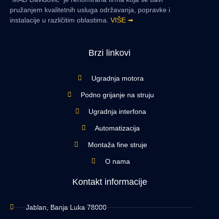
pružanjem kvalitetnih usluga održavanja, popravke i
instalacije u različitim oblastima.
VIŠE ➟
Brzi linkovi
Ugradnja motora
Podno grijanje na struju
Ugradnja interfona
Automatizacija
Montaža fine struje
O nama
Kontakt informacije
Jablan, Banja Luka 78000