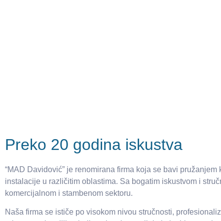
Preko 20 godina iskustva
“MAD Davidović” je renomirana firma koja se bavi pružanjem kv
instalacije u različitim oblastima. Sa bogatim iskustvom i st
komercijalnom i stambenom sektoru.
Naša firma se ističe po visokom nivou stručnosti, profesional