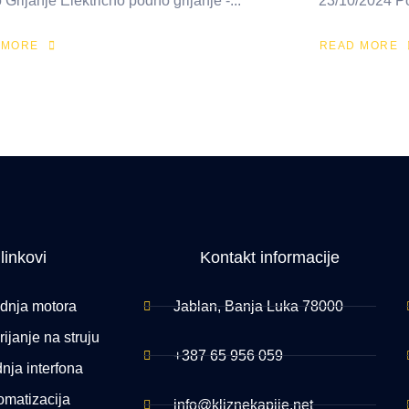
Grijanje Električno podno grijanje -...
23/10/2024 Po
 MORE
READ MORE
 linkovi
Kontakt informacije
dnja motora
Jablan, Banja Luka 78000
ijanje na struju
+387 65 956 059
nja interfona
omatizacija
info@kliznekapije.net