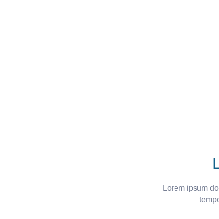
L
Lorem ipsum dolo
tempo