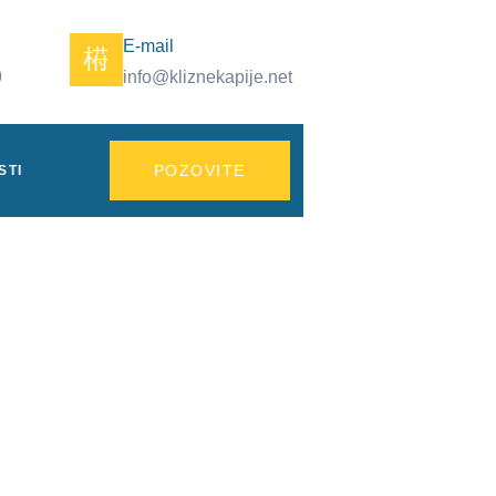
E-mail
9
info@kliznekapije.net
POZOVITE
STI