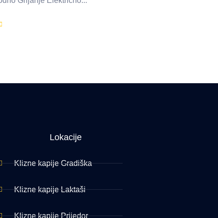
dno Grijanje Električno...
Lokacije
Klizne kapije Gradiška
Klizne kapije Laktaši
Klizne kapije Prijedor