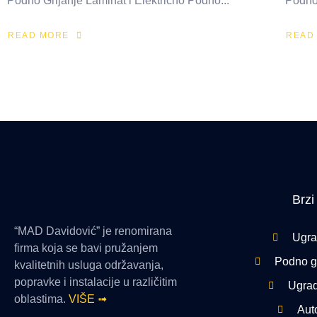
Podno Grijanje Laminat i Električno Podno...
Podno 
READ MORE
READ
Brzi
“MAD Davidović” je renomirana
Ugra
firma koja se bavi pružanjem
Podno gr
kvalitetnih usluga održavanja,
popravke i instalacije u različitim
Ugrad
oblastima.
VIŠE ➟
Aut