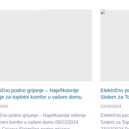
rično podno grijanje – Najefikasnije
Električno p
je za toplotni komfor u vašem domu
Sistem za T
2024
23/10/2024
ično podno grijanje – Najefikasnije rešenje
Električno po
plotni komfor u vašem domu 09/12/2024
Sistem za Top