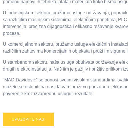
primenu najnovijih tehnika, alata i materijala kako bismo osigu
U industrijskom sektoru, pružamo usluge održavanja, popravke i
sa različitim mašinskim sistemima, električnim panelima, PL
intervencija, precizna dijagnostika i efikasno rešavanje kvaro
procesa.
U komercijalnom sektoru, pružamo usluge električnih instalaci
različitim zahtevima komercijalnih objekata i pruži im sigurne i
U stambenom sektoru, naša usluga obuhvata održavanje električn
drugih elektroinstalacija. Naš tim je pažljiv i brižljiv prilik
“MAD Davidović” se ponosi svojim visokim standardima kvalite
možete se osloniti na nas da vam pružimo pouzdanu, efikasnu i
poverenje kroz izvanrednu uslugu i rezultate.
POZOVITE NAS