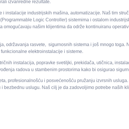
rali izvanredne rezultate.
 instalacije industrijskih mašina, automatizacije. Naš tim struč
C (Programmable Logic Controller) sistemima i ostalom industr
va omogućavaju našim klijentima da održe kontinuiranu operativn
ja, održavanja rasvete, sigurnosnih sistema i još mnogo toga. 
 funkcionalne elektroinstalacije i sisteme.
ih instalacija, popravke svetiljki, prekidača, utičnica, instalac
om izvođenja radova u stambenim prostorima kako bi osigurao sigurn
ta, profesionalnošću i posvećenošću pružanju izvrsnih usluga. B
 bezbednu uslugu. Naš cilj je da zadovoljimo potrebe naših kli