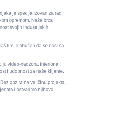
njaka je specijalizovan za rad
ijskom opremom. Naša brza
ost svojih industrijskih
Naš tim je obučen da se nosi sa
iju video-nadzora, interfona i
ost i udobnost za naše klijente.
ez obzira na veličinu projekta,
jenata i ostvarimo njihovo