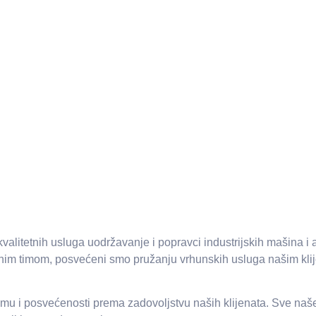
alitetnih usluga uodržavanje i popravci industrijskih mašina i 
ručnim timom, posvećeni smo pružanju vrhunskih usluga našim klij
izmu i posvećenosti prema zadovoljstvu naših klijenata. Sve naše