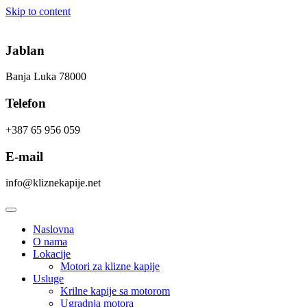
Skip to content
Jablan
Banja Luka 78000
Telefon
+387 65 956 059
E-mail
info@kliznekapije.net
Naslovna
O nama
Lokacije
Motori za klizne kapije
Usluge
Krilne kapije sa motorom
Ugradnja motora