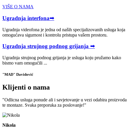
VIŠE O NAMA
Ugradnja interfona➟
Ugradnja videofona je jedna od naših specijalizovanih usluga koja
omogućava sigurnost i kontrolu pristupa vašem prostoru.
Ugradnja strujnog podnog grijanja ➟
Ugradnja strujnog podnog grijanja je usluga koju pružamo kako
bismo vam omogućili ...
"MAD" Davidović
Klijenti o nama
"Odlicna usluga ponude ali i savjetovanje u vezi odabira proizvoda
te montaze. Svaka preporuka za poslovanje!"
Nikola