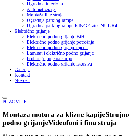
Ugradnja interfona
Automatizacija
Montaža fine struje
Ugradnja parking rampe
Ugradnja parking rampe KING Gates NUUR4
Električno grijanje
Elektricno podno grijanje BiH
Električno podno grijanje potrošnja
Električno podno grijanje cijena
Laminat i električno podno grijanje
Podno grijanje na struju
Električno podno grijanje iskustva
Galerija
Kontakt
Novosti
POZOVITE
Montaza motora za klizne kapije
Strujno
podno grijanje
Videofoni i fina struja
Klizne kapije su popularan izbor za mnoge domove i poslovne