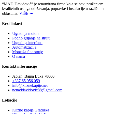
“MAD Davidović” je renomirana firma koja se bavi pružanjem
kvalitetnih usluga održavanja, popravke i instalacije u različitim
oblastima.
VIŠE ➟
Brzi linkovi
Ugradnja motora
Podno grijanje na struju
Ugradnja interfona
Automatizacija
Montaža fine struje
O nama
Kontakt informacije
Jablan, Banja Luka 78000
+387 65 956 059
info@kliznekapije.net
nenaddavidovic88@gmail.com
Lokacije
Klizne kapije Gradiška