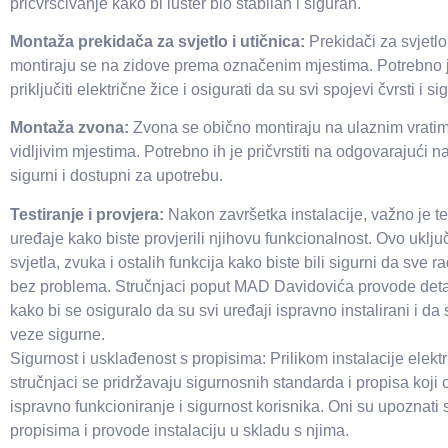
pričvršćivanje kako bi luster bio stabilan i siguran.
Montaža prekidača za svjetlo i utičnica:
Prekidači za svjetlo 
montiraju se na zidove prema označenim mjestima. Potrebno j
priključiti električne žice i osigurati da su svi spojevi čvrsti i sig
Montaža zvona:
Zvona se obično montiraju na ulaznim vratim
vidljivim mjestima. Potrebno ih je pričvrstiti na odgovarajući na
sigurni i dostupni za upotrebu.
Testiranje i provjera:
Nakon završetka instalacije, važno je tes
uređaje kako biste provjerili njihovu funkcionalnost. Ovo uklju
svjetla, zvuka i ostalih funkcija kako biste bili sigurni da sve ra
bez problema. Stručnjaci poput MAD Davidovića provode deta
kako bi se osiguralo da su svi uređaji ispravno instalirani i da 
veze sigurne.
Sigurnost i usklađenost s propisima: Prilikom instalacije elektr
stručnjaci se pridržavaju sigurnosnih standarda i propisa koji
ispravno funkcioniranje i sigurnost korisnika. Oni su upoznati 
propisima i provode instalaciju u skladu s njima.