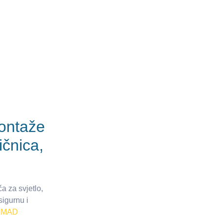
montaže
ičnica,
ča za svjetlo,
sigurnu i
t
MAD