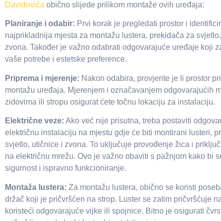
Davidovića
obično slijede prilikom montaže ovih uređaja:
Planiranje i odabir:
Prvi korak je pregledati prostor i identificir
najprikladnija mjesta za montažu lustera, prekidača za svjetlo, 
zvona. Također je važno odabrati odgovarajuće uređaje koji z
vaše potrebe i estetske preference.
Priprema i mjerenje:
Nakon odabira, provjerite je li prostor p
montažu uređaja. Mjerenjem i označavanjem odgovarajućih m
zidovima ili stropu osigurat ćete točnu lokaciju za instalaciju.
Električne veze:
Ako već nije prisutna, treba postaviti odgova
električnu instalaciju na mjestu gdje će biti montirani lusteri, p
svjetlo, utičnice i zvona. To uključuje provođenje žica i priklju
na električnu mrežu. Ovo je važno obaviti s pažnjom kako bi s
sigurnost i ispravno funkcioniranje.
Montaža lustera:
Za montažu lustera, obično se koristi poseb
držač koji je pričvršćen na strop. Luster se zatim pričvršćuje 
koristeći odgovarajuće vijke ili spojnice. Bitno je osigurati čvrs