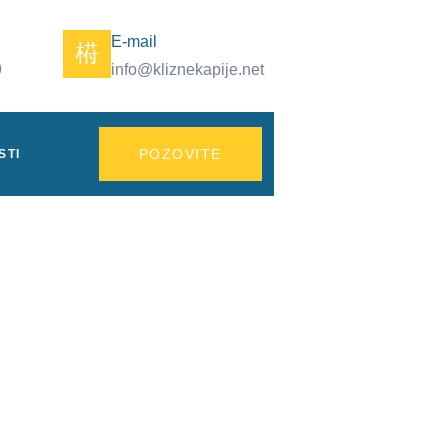
E-mail
9
info@kliznekapije.net
POZOVITE
STI
 zvona i td