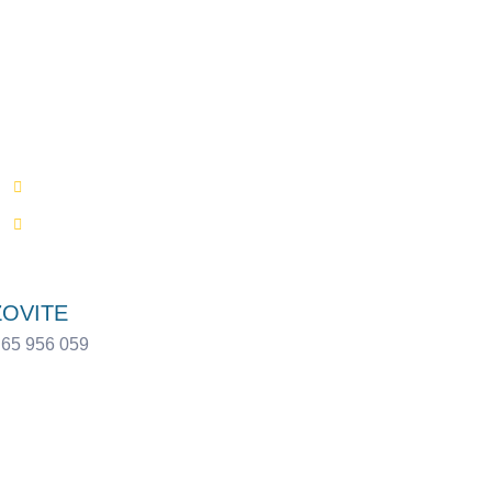
je
Garancija kvalitete
Moderan dizajn
OVITE
 65 956 059