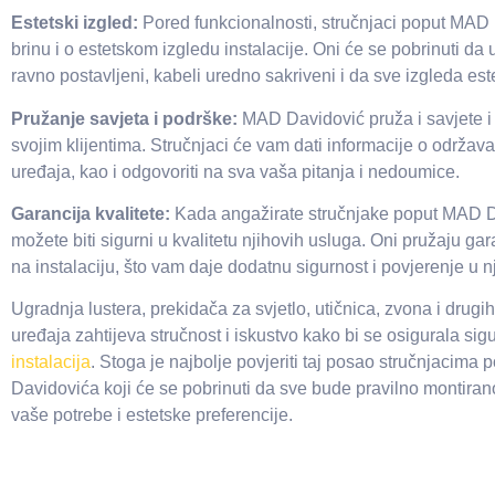
Estetski izgled:
Pored funkcionalnosti, stručnjaci poput MAD
brinu i o estetskom izgledu instalacije. Oni će se pobrinuti da
ravno postavljeni, kabeli uredno sakriveni i da sve izgleda este
Pružanje savjeta i podrške:
MAD Davidović pruža i savjete i
svojim klijentima. Stručnjaci će vam dati informacije o održava
uređaja, kao i odgovoriti na sva vaša pitanja i nedoumice.
Garancija kvalitete:
Kada angažirate stručnjake poput MAD D
možete biti sigurni u kvalitetu njihovih usluga. Oni pružaju gar
na instalaciju, što vam daje dodatnu sigurnost i povjerenje u n
Ugradnja lustera, prekidača za svjetlo, utičnica, zvona i drugih
uređaja zahtijeva stručnost i iskustvo kako bi se osigurala sigu
instalacija
. Stoga je najbolje povjeriti taj posao stručnjacima
Davidovića koji će se pobrinuti da sve bude pravilno montirano
vaše potrebe i estetske preferencije.