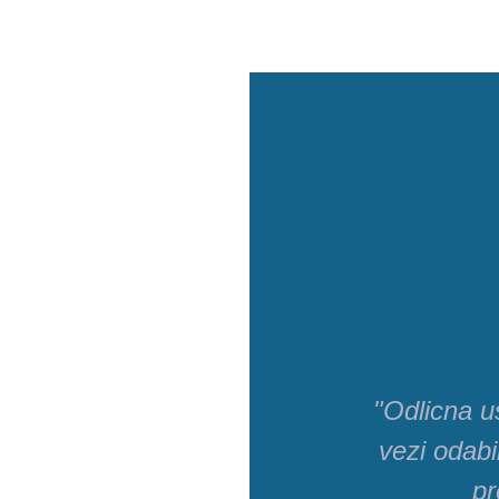
"Odlicna u
vezi odab
pr