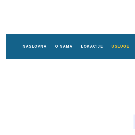
NASLOVNA
O NAMA
LOKACIJE
USLUGE
Usluga montaže lustera