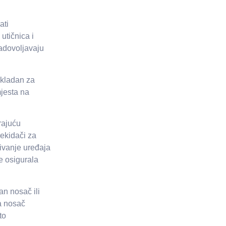
ati
utičnica i
adovoljavaju
rikladan za
jesta na
rajuću
rekidači za
čivanje uređaja
e osigurala
an nosač ili
na nosač
to