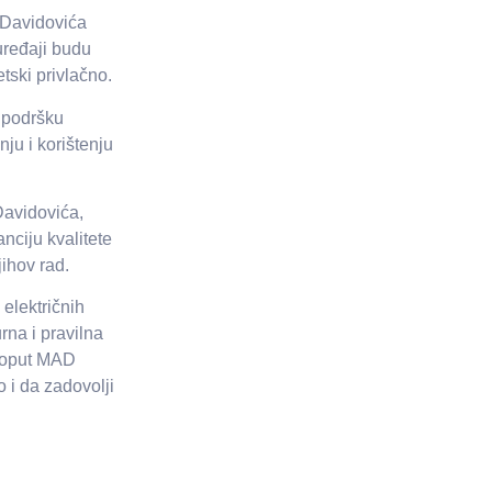
 Davidovića
 uređaji budu
tski privlačno.
 podršku
nju i korištenju
avidovića,
anciju kvalitete
jihov rad.
 električnih
rna i pravilna
 poput MAD
 i da zadovolji