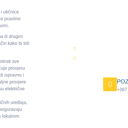
i utičnice
e pravilno
urni.
Montaža vine stru
a ili drugim
čin kako bi bili
Brza montaža
Besplatna procjena
tirati sve
čuje provjeru
di ispravno i
POZ
ljne provjere
su električne
+387
ičnih uređaja,
 osiguravaju
s lokalnim