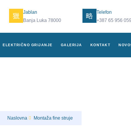
Jablan
Telefon
Banja Luka 78000
+387 65 956 05
ELEKTRIČNO GRIJANJE
GALERIJA
KONTAKT
NOVO
, prekidača za svetlo, utičnica,
Naslovna
Montaža fine struje