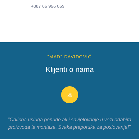
+387 65 956 059
"MAD" DAVIDOVIĆ
Klijenti o nama
"Odlicna usluga ponude ali i savjetovanje u vezi odabira
proizvoda te montaze. Svaka preporuka za poslovanje!"