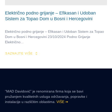
Električno podno grijanje – Efikasan i Udoban
Sistem za Topao Dom u Bosni i Hercegovini
Električno podno grijanje – Efikasan i Udoban Sistem za Topao
Dom u Bosni i Hercegovini 23/10/2024 Podno Grijanje
Električno...
SAZNAJTE VIŠE
“MAD Davidović” je renomirana firma koja se bavi
pružanjem kvalitetnih usluga održavanja, popravke i
instalacije u različitim oblastima.
VIŠE ➟