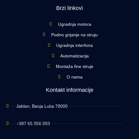
Brzi linkovi
Ugradnja motora
Podno grijanje na struju
Ugradnja interfona
Automatizacija
Montaža fine struje
O nama
Kontakt informacije
Jablan, Banja Luka 78000
+387 65 956 059