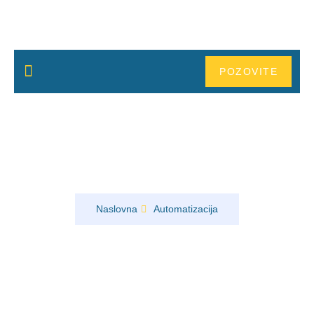
POZOVITE
NOVOSTI
Održavanje i popravka industrijskih
mašina i automatizacija
Naslovna
Automatizacija