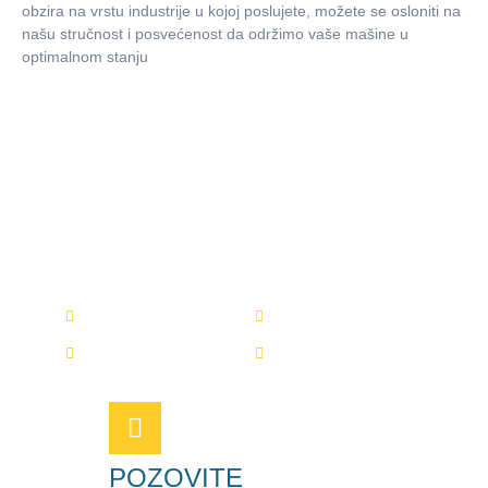
obzira na vrstu industrije u kojoj poslujete, možete se osloniti na
našu stručnost i posvećenost da održimo vaše mašine u
optimalnom stanju
Autmatizacija i održavanje
Održavanje
Stručnost
Popravak
Iskustvo
POZOVITE