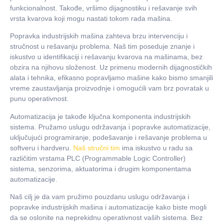
funkcionalnost. Takođe, vršimo dijagnostiku i rešavanje svih
vrsta kvarova koji mogu nastati tokom rada mašina.
Popravka industrijskih mašina zahteva brzu intervenciju i
stručnost u rešavanju problema. Naš tim poseduje znanje i
iskustvo u identifikaciji i rešavanju kvarova na mašinama, bez
obzira na njihovu složenost. Uz primenu modernih dijagnostičkih
alata i tehnika, efikasno popravljamo mašine kako bismo smanjili
vreme zaustavljanja proizvodnje i omogućili vam brz povratak u
punu operativnost.
Automatizacija je takođe ključna komponenta industrijskih
sistema. Pružamo uslugu održavanja i popravke automatizacije,
uključujući programiranje, podešavanje i rešavanje problema u
softveru i hardveru.
Naš stručni tim
ima iskustvo u radu sa
različitim vrstama PLC (Programmable Logic Controller)
sistema, senzorima, aktuatorima i drugim komponentama
automatizacije.
Naš cilj je da vam pružimo pouzdanu uslugu održavanja i
popravke industrijskih mašina i automatizacije kako biste mogli
da se oslonite na neprekidnu operativnost vaših sistema. Bez