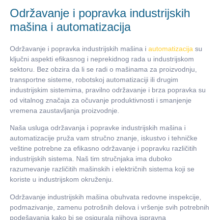
Održavanje i popravka industrijskih
mašina i automatizacija
Održavanje i popravka industrijskih mašina i
automatizacija
su
ključni aspekti efikasnog i neprekidnog rada u industrijskom
sektoru. Bez obzira da li se radi o mašinama za proizvodnju,
transportne sisteme, robotskoj automatizaciji ili drugim
industrijskim sistemima, pravilno održavanje i brza popravka su
od vitalnog značaja za očuvanje produktivnosti i smanjenje
vremena zaustavljanja proizvodnje.
Naša usluga održavanja i popravke industrijskih mašina i
automatizacije pruža vam stručno znanje, iskustvo i tehničke
veštine potrebne za efikasno održavanje i popravku različitih
industrijskih sistema. Naš tim stručnjaka ima duboko
razumevanje različitih mašinskih i električnih sistema koji se
koriste u industrijskom okruženju.
Održavanje industrijskih mašina obuhvata redovne inspekcije,
podmazivanje, zamenu potrošnih delova i vršenje svih potrebnih
podešavanja kako bi se osigurala njihova ispravna