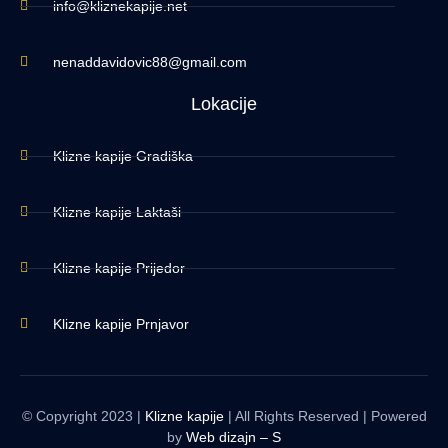
info@kliznekapije.net
nenaddavidovic88@gmail.com
Lokacije
Klizne kapije Gradiška
Klizne kapije Laktaši
Klizne kapije Prijedor
Klizne kapije Prnjavor
© Copyright 2023 |
Klizne kapije
| All Rights Reserved | Powered
by
Web dizajn – S