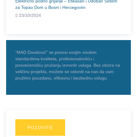
Električno podno grijanje – Efikasan i Udoban Sistem
za Topao Dom u Bosni i Hercegovini
23/10/2024
“MAD Davidović” se ponosi svojim visokim
standardima kvaliteta, profesionalnošću i
posvećenošću pružanju izvrsnih usluga. Bez obzira na
veličinu projekta, možete se osloniti na nas da vam
pružimo pouzdanu, efikasnu i bezbednu uslugu.
POZOVITE