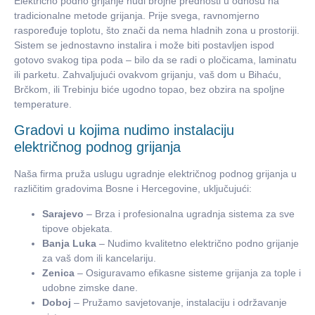
Električno podno grijanje nudi brojne prednosti u odnosu na
tradicionalne metode grijanja. Prije svega, ravnomjerno
raspoređuje toplotu, što znači da nema hladnih zona u prostoriji.
Sistem se jednostavno instalira i može biti postavljen ispod
gotovo svakog tipa poda – bilo da se radi o pločicama, laminatu
ili parketu. Zahvaljujući ovakvom grijanju, vaš dom u Bihaću,
Brčkom, ili Trebinju biće ugodno topao, bez obzira na spoljne
temperature.
Gradovi u kojima nudimo instalaciju
električnog podnog grijanja
Naša firma pruža uslugu ugradnje električnog podnog grijanja u
različitim gradovima Bosne i Hercegovine, uključujući:
Sarajevo
– Brza i profesionalna ugradnja sistema za sve
tipove objekata.
Banja Luka
– Nudimo kvalitetno električno podno grijanje
za vaš dom ili kancelariju.
Zenica
– Osiguravamo efikasne sisteme grijanja za tople i
udobne zimske dane.
Doboj
– Pružamo savjetovanje, instalaciju i održavanje