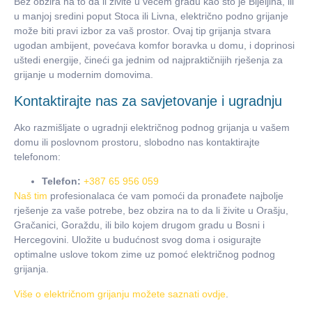
Bez obzira na to da li živite u većem gradu kao što je Bijeljina, ili
u manjoj sredini poput Stoca ili Livna, električno podno grijanje
može biti pravi izbor za vaš prostor. Ovaj tip grijanja stvara
ugodan ambijent, povećava komfor boravka u domu, i doprinosi
uštedi energije, čineći ga jednim od najpraktičnijih rješenja za
grijanje u modernim domovima.
Kontaktirajte nas za savjetovanje i ugradnju
Ako razmišljate o ugradnji električnog podnog grijanja u vašem
domu ili poslovnom prostoru, slobodno nas kontaktirajte
telefonom:
Telefon:
+387 65 956 059
Naš tim
profesionalaca će vam pomoći da pronađete najbolje
rješenje za vaše potrebe, bez obzira na to da li živite u Orašju,
Gračanici, Goraždu, ili bilo kojem drugom gradu u Bosni i
Hercegovini. Uložite u budućnost svog doma i osigurajte
optimalne uslove tokom zime uz pomoć električnog podnog
grijanja.
Više o električnom grijanju možete saznati ovdje
.