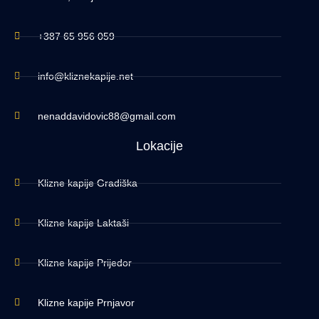
+387 65 956 059
info@kliznekapije.net
nenaddavidovic88@gmail.com
Lokacije
Klizne kapije Gradiška
Klizne kapije Laktaši
Klizne kapije Prijedor
Klizne kapije Prnjavor