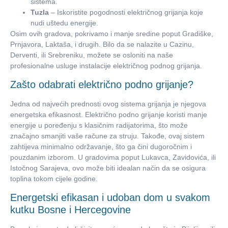
sistema.
Tuzla
– Iskoristite pogodnosti električnog grijanja koje
nudi uštedu energije.
Osim ovih gradova, pokrivamo i manje sredine poput Gradiške,
Prnjavora, Laktaša, i drugih. Bilo da se nalazite u Cazinu,
Derventi, ili Srebreniku, možete se osloniti na naše
profesionalne usluge instalacije električnog podnog grijanja.
Zašto odabrati električno podno grijanje?
Jedna od najvećih prednosti ovog sistema grijanja je njegova
energetska efikasnost. Električno podno grijanje koristi manje
energije u poređenju s klasičnim radijatorima, što može
značajno smanjiti vaše račune za struju. Takođe, ovaj sistem
zahtijeva minimalno održavanje, što ga čini dugoročnim i
pouzdanim izborom. U gradovima poput Lukavca, Zavidovića, ili
Istočnog Sarajeva, ovo može biti idealan način da se osigura
toplina tokom cijele godine.
Energetski efikasan i udoban dom u svakom
kutku Bosne i Hercegovine