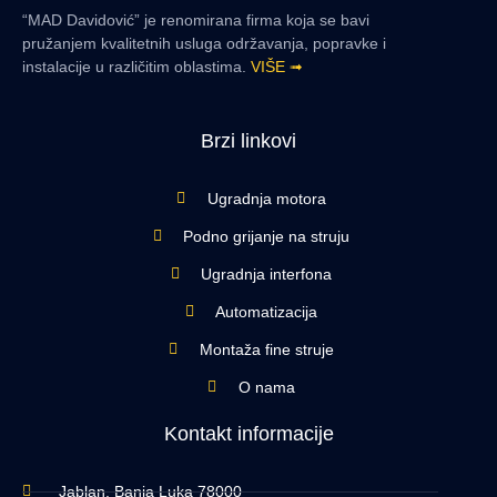
“MAD Davidović” je renomirana firma koja se bavi
pružanjem kvalitetnih usluga održavanja, popravke i
instalacije u različitim oblastima.
VIŠE ➟
Brzi linkovi
Ugradnja motora
Podno grijanje na struju
Ugradnja interfona
Automatizacija
Montaža fine struje
O nama
Kontakt informacije
Jablan, Banja Luka 78000