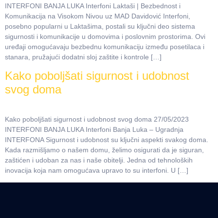
INTERFONI BANJA LUKA Interfoni Laktaši | Bezbednost i
Komunikacija na Visokom Nivou uz MAD Davidović Interfoni,
posebno popularni u Laktašima, postali su ključni deo sistema
sigurnosti i komunikacije u domovima i poslovnim prostorima. Ovi
uređaji omogućavaju bezbednu komunikaciju između posetilaca i
stanara, pružajući dodatni sloj zaštite i kontrole […]
Kako poboljšati sigurnost i udobnost
svog doma
Kako poboljšati sigurnost i udobnost svog doma 27/05/2023
INTERFONI BANJA LUKA Interfoni Banja Luka – Ugradnja
INTERFONA Sigurnost i udobnost su ključni aspekti svakog doma.
Kada razmišljamo o našem domu, želimo osigurati da je siguran,
zaštićen i udoban za nas i naše obitelji. Jedna od tehnoloških
inovacija koja nam omogućava upravo to su interfoni. U […]