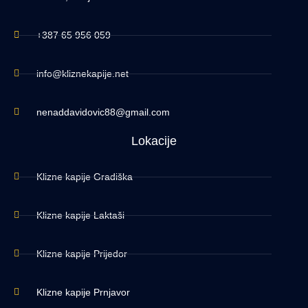
+387 65 956 059
info@kliznekapije.net
nenaddavidovic88@gmail.com
Lokacije
Klizne kapije Gradiška
Klizne kapije Laktaši
Klizne kapije Prijedor
Klizne kapije Prnjavor