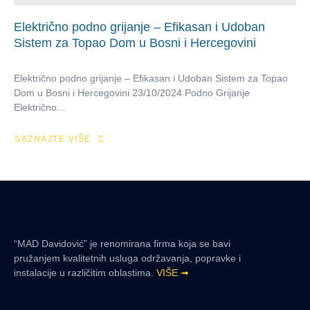
Električno podno grijanje – Efikasan i Udoban
Sistem za Topao Dom u Bosni i Hercegovini
Električno podno grijanje – Efikasan i Udoban Sistem za Topao
Dom u Bosni i Hercegovini 23/10/2024 Podno Grijanje
Električno...
SAZNAJTE VIŠE
“MAD Davidović” je renomirana firma koja se bavi
pružanjem kvalitetnih usluga održavanja, popravke i
instalacije u različitim oblastima.
VIŠE ➟