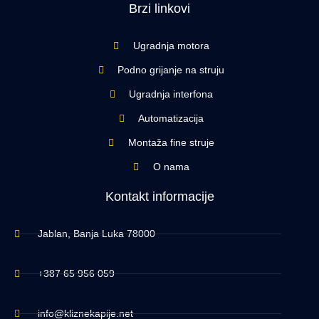
Brzi linkovi
Ugradnja motora
Podno grijanje na struju
Ugradnja interfona
Automatizacija
Montaža fine struje
O nama
Kontakt informacije
Jablan, Banja Luka 78000
+387 65 956 059
info@kliznekapije.net