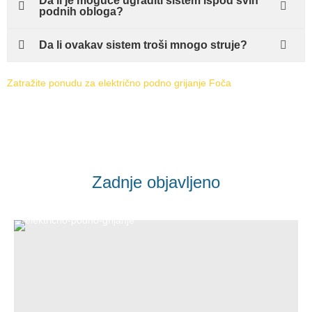
Da li je moguće ugraditi sistem ispod svih
podnih obloga?
Da li ovakav sistem troši mnogo struje?
Zatražite ponudu za električno podno grijanje Foča
Zadnje objavljeno