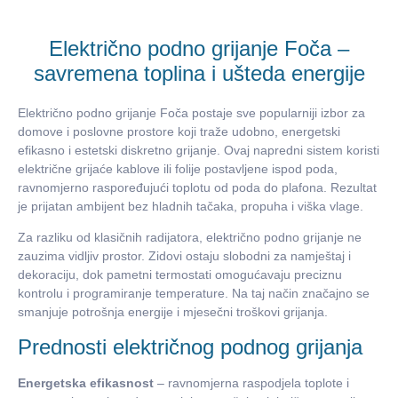
Električno podno grijanje Foča –
savremena toplina i ušteda energije
Električno podno grijanje Foča postaje sve popularniji izbor za
domove i poslovne prostore koji traže udobno, energetski
efikasno i estetski diskretno grijanje. Ovaj napredni sistem koristi
električne grijaće kablove ili folije postavljene ispod poda,
ravnomjerno raspoređujući toplotu od poda do plafona. Rezultat
je prijatan ambijent bez hladnih tačaka, propuha i viška vlage.
Za razliku od klasičnih radijatora, električno podno grijanje ne
zauzima vidljiv prostor. Zidovi ostaju slobodni za namještaj i
dekoraciju, dok pametni termostati omogućavaju preciznu
kontrolu i programiranje temperature. Na taj način značajno se
smanjuje potrošnja energije i mjesečni troškovi grijanja.
Prednosti električnog podnog grijanja
Energetska efikasnost
– ravnomjerna raspodjela toplote i