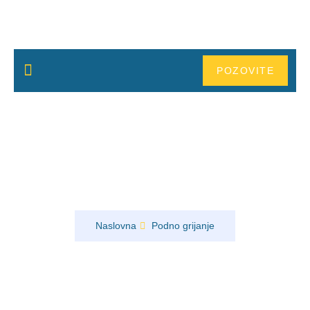
POZOVITE
NOVOSTI
Električno podno grijanje Foča –
udobno i štedljivo grijanje za sve
prostore
Naslovna
Podno grijanje