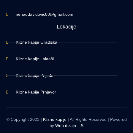
nenaddavidovic88@gmail.com
Lokacije
Klizne kapije Gradiška
Klizne kapije Laktaši
Klizne kapije Prijedor
Klizne kapije Prnjavor
© Copyright 2023 |
Klizne kapije
| All Rights Reserved | Powered
by
Web dizajn – S