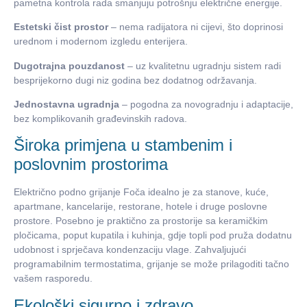
pametna kontrola rada smanjuju potrošnju električne energije.
Estetski čist prostor
– nema radijatora ni cijevi, što doprinosi
urednom i modernom izgledu enterijera.
Dugotrajna pouzdanost
– uz kvalitetnu ugradnju sistem radi
besprijekorno dugi niz godina bez dodatnog održavanja.
Jednostavna ugradnja
– pogodna za novogradnju i adaptacije,
bez komplikovanih građevinskih radova.
Široka primjena u stambenim i
poslovnim prostorima
Električno podno grijanje Foča idealno je za stanove, kuće,
apartmane, kancelarije, restorane, hotele i druge poslovne
prostore. Posebno je praktično za prostorije sa keramičkim
pločicama, poput kupatila i kuhinja, gdje topli pod pruža dodatnu
udobnost i sprječava kondenzaciju vlage. Zahvaljujući
programabilnim termostatima, grijanje se može prilagoditi tačno
vašem rasporedu.
Ekološki sigurno i zdravo