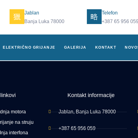
Jablan
Telefon
Banja Luka 78000
+387 65 956 05
ELEKTRIČNO GRIJANJE
GALERIJA
KONTAKT
NOVO
 linkovi
Kontakt informacije
dnja motora
Jablan, Banja Luka 78000
ijanje na struju
+387 65 956 059
nja interfona