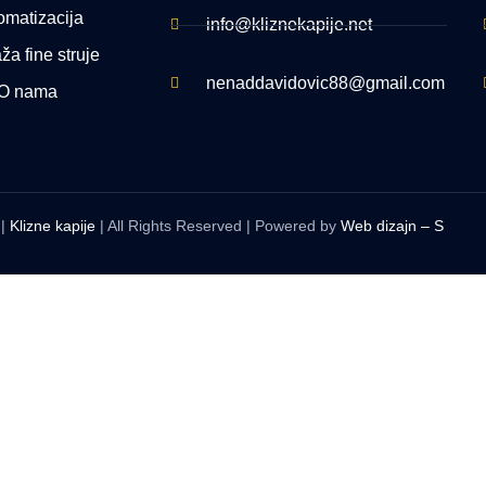
omatizacija
info@kliznekapije.net
a fine struje
nenaddavidovic88@gmail.com
O nama
|
Klizne kapije
| All Rights Reserved | Powered by
Web dizajn – S