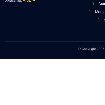
oblastima.
VIŠE ➟
Aut
Montaž
© Copyright 2023 