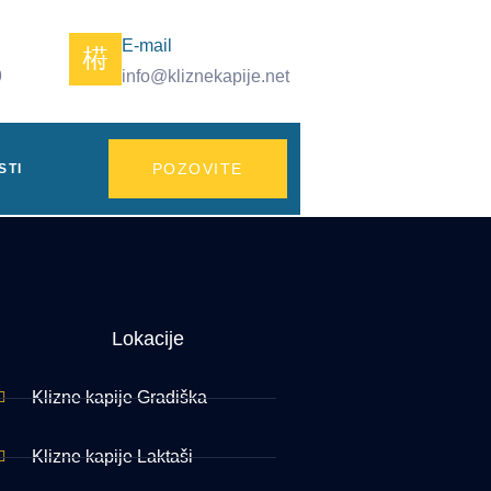
E-mail
9
info@kliznekapije.net
POZOVITE
STI
Lokacije
Klizne kapije Gradiška
Klizne kapije Laktaši