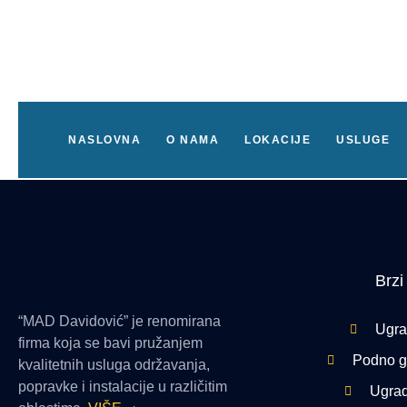
Usluge
NASLOVNA
O NAMA
LOKACIJE
USLUGE
Brzi
“MAD Davidović” je renomirana
Ugra
firma koja se bavi pružanjem
Podno gr
kvalitetnih usluga održavanja,
popravke i instalacije u različitim
Ugrad