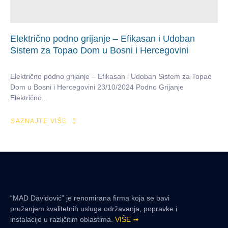
Električno podno grijanje – Efikasan i Udoban
Sistem za Topao Dom u Bosni i Hercegovini
Električno podno grijanje – Efikasan i Udoban Sistem za Topao
Dom u Bosni i Hercegovini 23/10/2024 Podno Grijanje
Električno...
SAZNAJTE VIŠE
“MAD Davidović” je renomirana firma koja se bavi
pružanjem kvalitetnih usluga održavanja, popravke i
instalacije u različitim oblastima.
VIŠE ➟