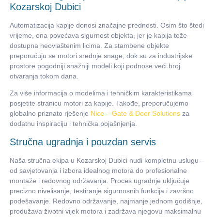
Kozarskoj Dubici
Automatizacija kapije donosi značajne prednosti. Osim što štedi
vrijeme, ona povećava sigurnost objekta, jer je kapija teže
dostupna neovlaštenim licima. Za stambene objekte
preporučuju se motori srednje snage, dok su za industrijske
prostore pogodniji snažniji modeli koji podnose veći broj
otvaranja tokom dana.
Za više informacija o modelima i tehničkim karakteristikama
posjetite stranicu
motori za kapije
. Takođe, preporučujemo
globalno priznato rješenje
Nice – Gate & Door Solutions
za
dodatnu inspiraciju i tehnička pojašnjenja.
Stručna ugradnja i pouzdan servis
Naša stručna ekipa u Kozarskoj Dubici nudi kompletnu uslugu –
od savjetovanja i izbora idealnog motora do profesionalne
montaže i redovnog održavanja. Proces ugradnje uključuje
precizno nivelisanje, testiranje sigurnosnih funkcija i završno
podešavanje. Redovno održavanje, najmanje jednom godišnje,
produžava životni vijek motora i zadržava njegovu maksimalnu