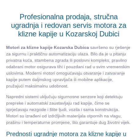
Profesionalna prodaja, stručna
ugradnja i redovan servis motora za
klizne kapije u Kozarskoj Dubici
Motori za klizne kapije Kozarska Dubica
savršeno su rješenje
za sigurnu i praktičnu automatizaciju ulaza. Bilo da je u pitanju
privatna kuća, stambena zgrada ili poslovni kompleks, pravilno
odabrani motor osigurava tihi i pouzdani rad u svim vremenskim
uslovima. Moderni motori omogućavaju otvaranje i zatvaranje
kapije putem daljinskog upravljača ili mobilne aplikacije,
pružajući maksimalnu udobnost.
Napredni sistemi uključuju sigurnosne senzore koji detektuju
prepreke i automatski zaustavljaju rad kapije, čime se
sprječavaju nezgode i štite ljudi, vozila i sama konstrukcija.
Motori su izrađeni od izdržljivih materijala otpornih na vlagu,
prašinu i temperaturne promjene, što garantuje dug životni vijek.
Prednosti ugradnje motora za klizne kapije u