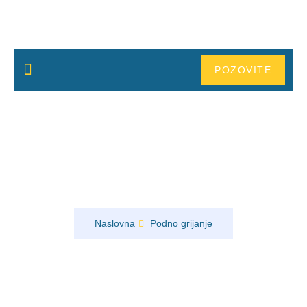
POZOVITE
NOVOSTI
Motori za klizne kapije Kozarska
Dubica – sigurna i dugotrajna
automatizacija
Naslovna
Podno grijanje