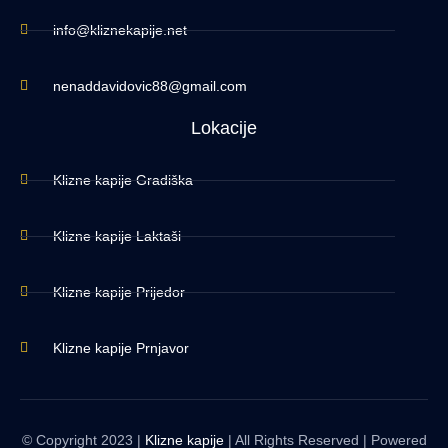
info@kliznekapije.net
nenaddavidovic88@gmail.com
Lokacije
Klizne kapije Gradiška
Klizne kapije Laktaši
Klizne kapije Prijedor
Klizne kapije Prnjavor
© Copyright 2023 |
Klizne kapije
| All Rights Reserved | Powered